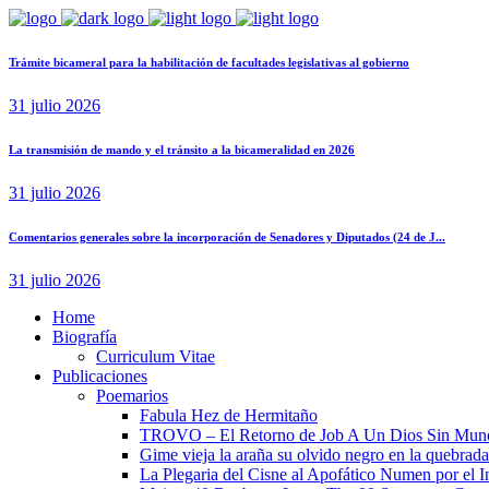
Trámite bicameral para la habilitación de facultades legislativas al gobierno
31 julio 2026
La transmisión de mando y el tránsito a la bicameralidad en 2026
31 julio 2026
Comentarios generales sobre la incorporación de Senadores y Diputados (24 de J...
31 julio 2026
Home
Biografía
Curriculum Vitae​
Publicaciones
Poemarios
Fabula Hez de Hermitaño
TROVO – El Retorno de Job A Un Dios Sin Mun
Gime vieja la araña su olvido negro en la quebrada
La Plegaria del Cisne al Apofático Numen por el 