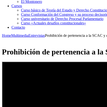
El Montonero
Cursos
Curso básico de Teoría del Estado y Derecho Constituci
Curso Conformación del Congreso y su proceso decisori
Curso universitario de Derecho Procesal Parlamentario
Curso «Actuales desafíos constitucionales»
Contacto
Home
Multimedia
Entrevistas
Prohibición de pertenencia a la SCAC y d
Prohibición de pertenencia a la