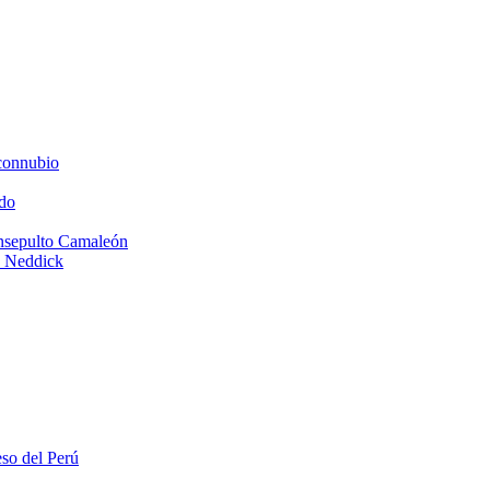
connubio
do
Insepulto Camaleón
e Neddick
eso del Perú