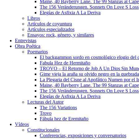
Maine, 40 Bayberry Lane. The 99 Stanzas at Cap
The 156 Veränderungen. Sonnets On Love S Loss
Elegías de Asfixia A La Deriva
Libros
Artículos de coyuntura
Artículos especializados
Ensayos: rock, género, y similares
Entrevistas
Obra Poética
Poemarios
El backgammon sordo en cosmológico elogio del 
Fabula Hez de Hermitaño
TROVO – El Retorno de Job A Un Dios Sin Mun
Gime vieja la araña su olvido negro en la quebrada
La Plegaria del Cisne al Apofático Numen por el 
Maine, 40 Bayberry Lane. The 99 Stanzas at Cap
The 156 Veränderungen. Sonnets On Love S Loss
Elegías de Asfixia A La Deriva
Lecturas del Autor
The 156 Variations
Trovo
Fábula hez de Eremitaño
Vídeos
Constitucionales
Conferencias, exposiciones y conversatorios