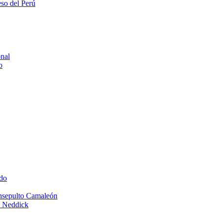
eso del Perú
onal
o
do
Insepulto Camaleón
e Neddick