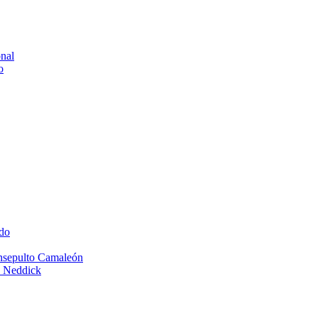
onal
o
do
Insepulto Camaleón
e Neddick