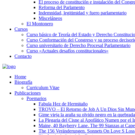
El proceso de constitución e instalación del Congr
Reforma del Parlamento
Indemnidad, legitimidad y fuero parlamentario
Misceláneos
El Montonero
Cursos
Curso básico de Teoría del Estado y Derecho Constituci
Curso Conformación del Congreso y su proceso decisori
Curso universitario de Derecho Procesal Parlamentario
Curso «Actuales desafíos constitucionales»
Contacto
Home
Biografía
Curriculum Vitae​
Publicaciones
Poemarios
Fabula Hez de Hermitaño
TROVO – El Retorno de Job A Un Dios Sin Mun
Gime vieja la araña su olvido negro en la quebrada
La Plegaria del Cisne al Apofático Numen por el 
Maine, 40 Bayberry Lane. The 99 Stanzas at Cap
The 156 Veränderungen. Sonnets On Love S Loss