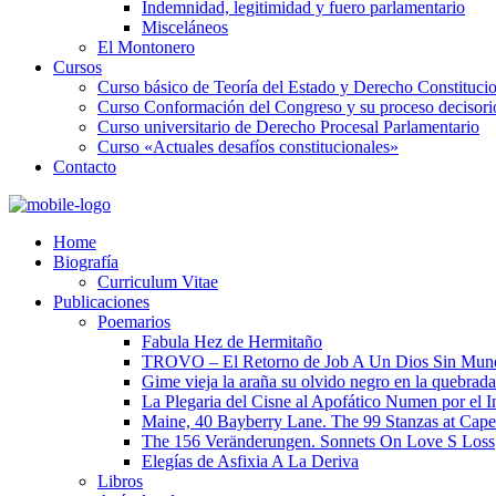
Indemnidad, legitimidad y fuero parlamentario
Misceláneos
El Montonero
Cursos
Curso básico de Teoría del Estado y Derecho Constituci
Curso Conformación del Congreso y su proceso decisori
Curso universitario de Derecho Procesal Parlamentario
Curso «Actuales desafíos constitucionales»
Contacto
Home
Biografía
Curriculum Vitae​
Publicaciones
Poemarios
Fabula Hez de Hermitaño
TROVO – El Retorno de Job A Un Dios Sin Mun
Gime vieja la araña su olvido negro en la quebrada
La Plegaria del Cisne al Apofático Numen por el 
Maine, 40 Bayberry Lane. The 99 Stanzas at Cap
The 156 Veränderungen. Sonnets On Love S Loss
Elegías de Asfixia A La Deriva
Libros