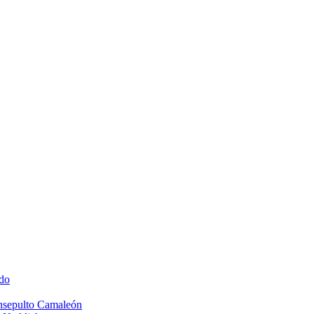
do
Insepulto Camaleón