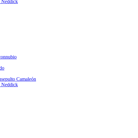
e Neddick
connubio
do
Insepulto Camaleón
e Neddick