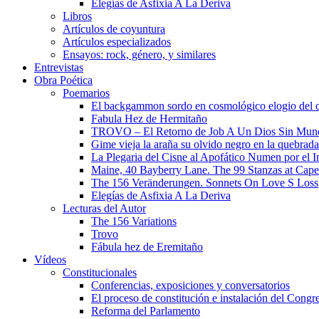
Elegías de Asfixia A La Deriva
Libros
Artículos de coyuntura
Artículos especializados
Ensayos: rock, género, y similares
Entrevistas
Obra Poética
Poemarios
El backgammon sordo en cosmológico elogio del 
Fabula Hez de Hermitaño
TROVO – El Retorno de Job A Un Dios Sin Mun
Gime vieja la araña su olvido negro en la quebrada
La Plegaria del Cisne al Apofático Numen por el 
Maine, 40 Bayberry Lane. The 99 Stanzas at Cap
The 156 Veränderungen. Sonnets On Love S Loss
Elegías de Asfixia A La Deriva
Lecturas del Autor
The 156 Variations
Trovo
Fábula hez de Eremitaño
Vídeos
Constitucionales
Conferencias, exposiciones y conversatorios
El proceso de constitución e instalación del Congr
Reforma del Parlamento