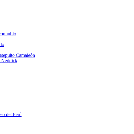
connubio
do
Insepulto Camaleón
e Neddick
eso del Perú