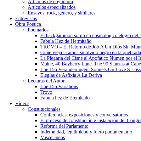
Artículos de coyuntura
Artículos especializados
Ensayos: rock, género, y similares
Entrevistas
Obra Poética
Poemarios
El backgammon sordo en cosmológico elogio del 
Fabula Hez de Hermitaño
TROVO – El Retorno de Job A Un Dios Sin Mun
Gime vieja la araña su olvido negro en la quebrada
La Plegaria del Cisne al Apofático Numen por el 
Maine, 40 Bayberry Lane. The 99 Stanzas at Cap
The 156 Veränderungen. Sonnets On Love S Loss
Elegías de Asfixia A La Deriva
Lecturas del Autor
The 156 Variations
Trovo
Fábula hez de Eremitaño
Vídeos
Constitucionales
Conferencias, exposiciones y conversatorios
El proceso de constitución e instalación del Congr
Reforma del Parlamento
Indemnidad, legitimidad y fuero parlamentario
Misceláneos