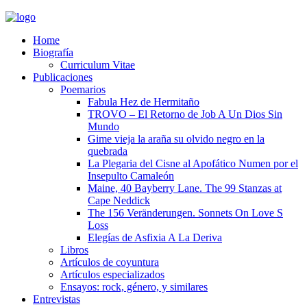
Home
Biografía
Curriculum Vitae​
Publicaciones
Poemarios
Fabula Hez de Hermitaño
TROVO – El Retorno de Job A Un Dios Sin
Mundo
Gime vieja la araña su olvido negro en la
quebrada
La Plegaria del Cisne al Apofático Numen por el
Insepulto Camaleón
Maine, 40 Bayberry Lane. The 99 Stanzas at
Cape Neddick
The 156 Veränderungen. Sonnets On Love S
Loss
Elegías de Asfixia A La Deriva
Libros
Artículos de coyuntura
Artículos especializados
Ensayos: rock, género, y similares
Entrevistas