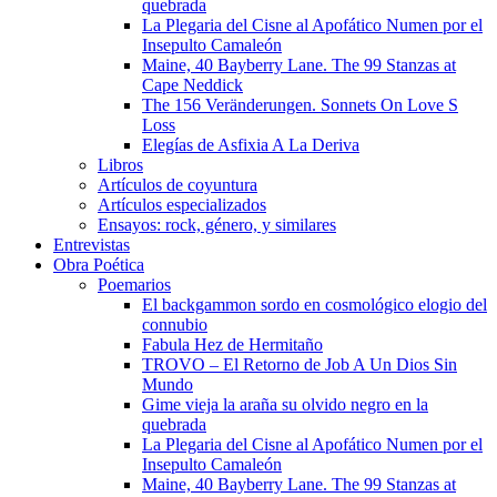
quebrada
La Plegaria del Cisne al Apofático Numen por el
Insepulto Camaleón
Maine, 40 Bayberry Lane. The 99 Stanzas at
Cape Neddick
The 156 Veränderungen. Sonnets On Love S
Loss
Elegías de Asfixia A La Deriva
Libros
Artículos de coyuntura
Artículos especializados
Ensayos: rock, género, y similares
Entrevistas
Obra Poética
Poemarios
El backgammon sordo en cosmológico elogio del
connubio
Fabula Hez de Hermitaño
TROVO – El Retorno de Job A Un Dios Sin
Mundo
Gime vieja la araña su olvido negro en la
quebrada
La Plegaria del Cisne al Apofático Numen por el
Insepulto Camaleón
Maine, 40 Bayberry Lane. The 99 Stanzas at