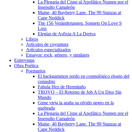
La Plegaria del Cisne al Apofático Numen por el
Insepulto Camaleón
Maine, 40 Bayberry Lane. The 99 Stanzas at
Cape Neddick
The 156 Veränderungen. Sonnets On Love S
Loss
Elegías de Asfixia A La Deriva
Libros
Artículos de coyuntura
Artículos especializados
Ensayos: rock, género, y similares
Entrevistas
Obra Poética
Poemarios
El backgammon sordo en cosmológico elogio del
connubio
Fabula Hez de Hermitaño
TROVO – El Retorno de Job A Un Dios Sin
Mundo
Gime vieja la araña su olvido negro en la
quebrada
La Plegaria del Cisne al Apofático Numen por el
Insepulto Camaleón
Maine, 40 Bayberry Lane. The 99 Stanzas at
Cape Neddick