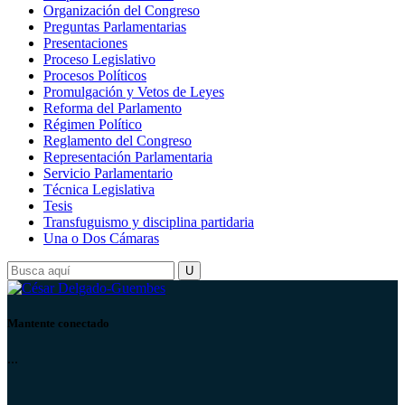
Organización del Congreso
Preguntas Parlamentarias
Presentaciones
Proceso Legislativo
Procesos Políticos
Promulgación y Vetos de Leyes
Reforma del Parlamento
Régimen Político
Reglamento del Congreso
Representación Parlamentaria
Servicio Parlamentario
Técnica Legislativa
Tesis
Transfuguismo y disciplina partidaria
Una o Dos Cámaras
Mantente conectado
...