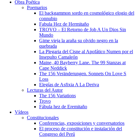
Obra Poética
Poemarios
El backgammon sordo en cosmológico elogio del
connubio
Fabula Hez de Hermitaño
TROVO – El Retorno de Job A Un Dios Sin
Mundo
Gime vieja la araña su olvido negro en la
quebrada
La Plegaria del Cisne al Apofático Numen por el
Insepulto Camaleón
Maine, 40 Bayberry Lane. The 99 Stanzas at
Cape Neddick
The 156 Veränderungen. Sonnets On Love S
Loss
Elegías de Asfixia A La Deriva
Lecturas del Autor
The 156 Variations
Trovo
Fábula hez de Eremitaño
Vídeos
Constitucionales
Conferencias, exposiciones y conversatorios
El proceso de constitución e instalación del
Congreso del Perú