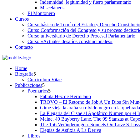
Indemnidad, legitimidad y fuero parlamentario
Misceláneos
El Montonero
Cursos
Curso básico de Teoría del Estado y Derecho Constituci
Curso Conformación del Congreso y su proceso decisori
Curso universitario de Derecho Procesal Parlamentario
Curso «Actuales desafíos constitucionales»
Contacto
Home
Biografía
Curriculum Vitae​
Publicaciones
Poemarios
Fabula Hez de Hermitaño
TROVO – El Retorno de Job A Un Dios Sin Mun
Gime vieja la araña su olvido negro en la quebrada
La Plegaria del Cisne al Apofático Numen por el 
Maine, 40 Bayberry Lane. The 99 Stanzas at Cap
The 156 Veränderungen. Sonnets On Love S Loss
Elegías de Asfixia A La Deriva
Libros