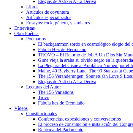
Elegías de Asfixia A La Deriva
Libros
Artículos de coyuntura
Artículos especializados
Ensayos: rock, género, y similares
Entrevistas
Obra Poética
Poemarios
El backgammon sordo en cosmológico elogio del 
Fabula Hez de Hermitaño
TROVO – El Retorno de Job A Un Dios Sin Mun
Gime vieja la araña su olvido negro en la quebrada
La Plegaria del Cisne al Apofático Numen por el 
Maine, 40 Bayberry Lane. The 99 Stanzas at Cap
The 156 Veränderungen. Sonnets On Love S Loss
Elegías de Asfixia A La Deriva
Lecturas del Autor
The 156 Variations
Trovo
Fábula hez de Eremitaño
Vídeos
Constitucionales
Conferencias, exposiciones y conversatorios
El proceso de constitución e instalación del Congr
Reforma del Parlamento