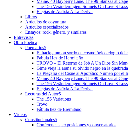
Maine, 40 Bayberry Lane. The 99 Stanzas at Cap
The 156 Veränderungen. Sonnets On Love S Loss
Elegías de Asfixia A La Deriva
Libros
Artículos de coyuntura
Artículos especializados
Ensayos: rock, género, y similares
Entrevistas
Obra Poética
Poemarios
El backgammon sordo en cosmológico elogio del 
Fabula Hez de Hermitaño
TROVO – El Retorno de Job A Un Dios Sin Mun
Gime vieja la araña su olvido negro en la quebrada
La Plegaria del Cisne al Apofático Numen por el 
Maine, 40 Bayberry Lane. The 99 Stanzas at Cap
The 156 Veränderungen. Sonnets On Love S Loss
Elegías de Asfixia A La Deriva
Lecturas del Autor
The 156 Variations
Trovo
Fábula hez de Eremitaño
Vídeos
Constitucionales
Conferencias, exposiciones y conversatorios