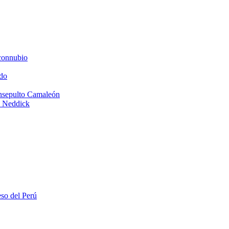
connubio
do
Insepulto Camaleón
e Neddick
eso del Perú