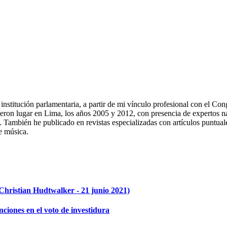
a institución parlamentaria, a partir de mi vínculo profesional con el 
eron lugar en Lima, los años 2005 y 2012, con presencia de expertos nac
os. También he publicado en revistas especializadas con artículos puntu
e música.
Christian Hudtwalker - 21 junio 2021)
ciones en el voto de investidura