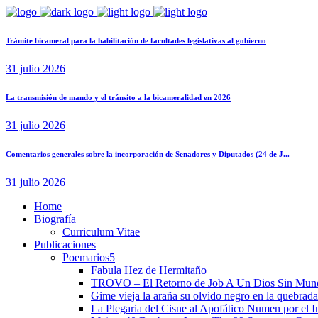
Trámite bicameral para la habilitación de facultades legislativas al gobierno
31 julio 2026
La transmisión de mando y el tránsito a la bicameralidad en 2026
31 julio 2026
Comentarios generales sobre la incorporación de Senadores y Diputados (24 de J...
31 julio 2026
Home
Biografía
Curriculum Vitae​
Publicaciones
Poemarios
Fabula Hez de Hermitaño
TROVO – El Retorno de Job A Un Dios Sin Mun
Gime vieja la araña su olvido negro en la quebrada
La Plegaria del Cisne al Apofático Numen por el 