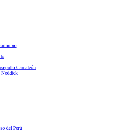
connubio
do
Insepulto Camaleón
e Neddick
eso del Perú