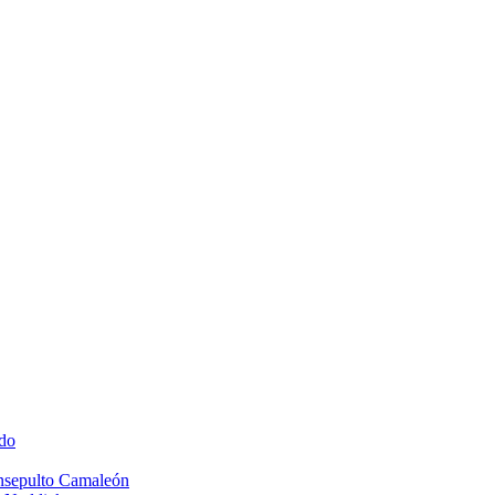
do
Insepulto Camaleón