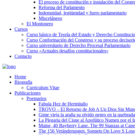
El proceso de constitución e instalación del Congr
Reforma del Parlamento
Indemnidad, legitimidad y fuero parlamentario
Misceláneos
El Montonero
Cursos
Curso básico de Teoría del Estado y Derecho Constituci
Curso Conformación del Congreso y su proceso decisori
Curso universitario de Derecho Procesal Parlamentario
Curso «Actuales desafíos constitucionales»
Contacto
Home
Biografía
Curriculum Vitae​
Publicaciones
Poemarios
Fabula Hez de Hermitaño
TROVO – El Retorno de Job A Un Dios Sin Mun
Gime vieja la araña su olvido negro en la quebrada
La Plegaria del Cisne al Apofático Numen por el 
Maine, 40 Bayberry Lane. The 99 Stanzas at Cap
The 156 Veränderungen. Sonnets On Love S Loss