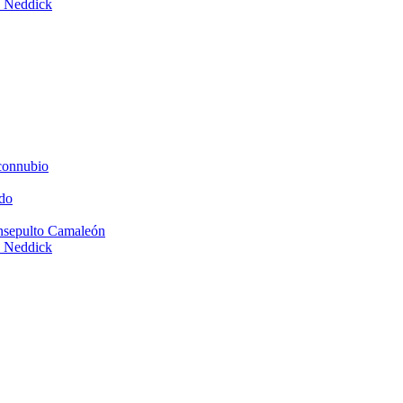
e Neddick
connubio
do
Insepulto Camaleón
e Neddick