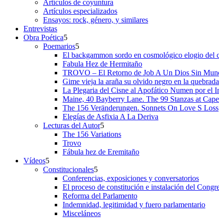
Artículos de coyuntura
Artículos especializados
Ensayos: rock, género, y similares
Entrevistas
Obra Poética
Poemarios
El backgammon sordo en cosmológico elogio del 
Fabula Hez de Hermitaño
TROVO – El Retorno de Job A Un Dios Sin Mun
Gime vieja la araña su olvido negro en la quebrada
La Plegaria del Cisne al Apofático Numen por el 
Maine, 40 Bayberry Lane. The 99 Stanzas at Cap
The 156 Veränderungen. Sonnets On Love S Loss
Elegías de Asfixia A La Deriva
Lecturas del Autor
The 156 Variations
Trovo
Fábula hez de Eremitaño
Vídeos
Constitucionales
Conferencias, exposiciones y conversatorios
El proceso de constitución e instalación del Congr
Reforma del Parlamento
Indemnidad, legitimidad y fuero parlamentario
Misceláneos