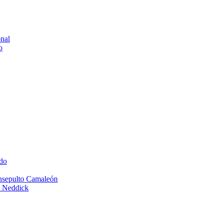
onal
o
do
Insepulto Camaleón
e Neddick