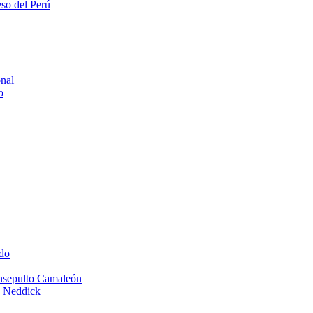
eso del Perú
onal
o
do
Insepulto Camaleón
e Neddick