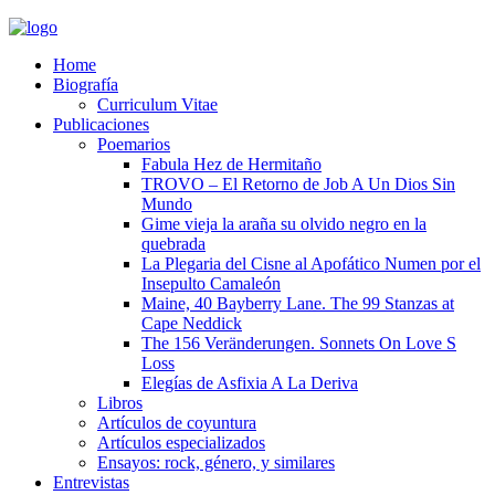
Home
Biografía
Curriculum Vitae​
Publicaciones
Poemarios
Fabula Hez de Hermitaño
TROVO – El Retorno de Job A Un Dios Sin
Mundo
Gime vieja la araña su olvido negro en la
quebrada
La Plegaria del Cisne al Apofático Numen por el
Insepulto Camaleón
Maine, 40 Bayberry Lane. The 99 Stanzas at
Cape Neddick
The 156 Veränderungen. Sonnets On Love S
Loss
Elegías de Asfixia A La Deriva
Libros
Artículos de coyuntura
Artículos especializados
Ensayos: rock, género, y similares
Entrevistas