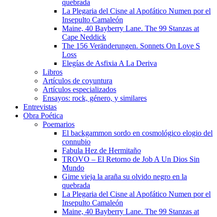
quebrada
La Plegaria del Cisne al Apofático Numen por el
Insepulto Camaleón
Maine, 40 Bayberry Lane. The 99 Stanzas at
Cape Neddick
The 156 Veränderungen. Sonnets On Love S
Loss
Elegías de Asfixia A La Deriva
Libros
Artículos de coyuntura
Artículos especializados
Ensayos: rock, género, y similares
Entrevistas
Obra Poética
Poemarios
El backgammon sordo en cosmológico elogio del
connubio
Fabula Hez de Hermitaño
TROVO – El Retorno de Job A Un Dios Sin
Mundo
Gime vieja la araña su olvido negro en la
quebrada
La Plegaria del Cisne al Apofático Numen por el
Insepulto Camaleón
Maine, 40 Bayberry Lane. The 99 Stanzas at