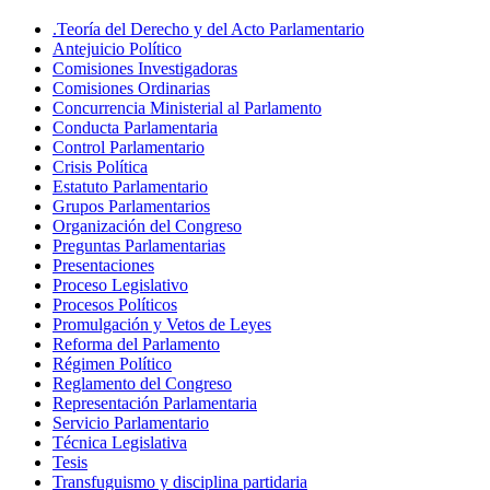
.Teoría del Derecho y del Acto Parlamentario
Antejuicio Político
Comisiones Investigadoras
Comisiones Ordinarias
Concurrencia Ministerial al Parlamento
Conducta Parlamentaria
Control Parlamentario
Crisis Política
Estatuto Parlamentario
Grupos Parlamentarios
Organización del Congreso
Preguntas Parlamentarias
Presentaciones
Proceso Legislativo
Procesos Políticos
Promulgación y Vetos de Leyes
Reforma del Parlamento
Régimen Político
Reglamento del Congreso
Representación Parlamentaria
Servicio Parlamentario
Técnica Legislativa
Tesis
Transfuguismo y disciplina partidaria