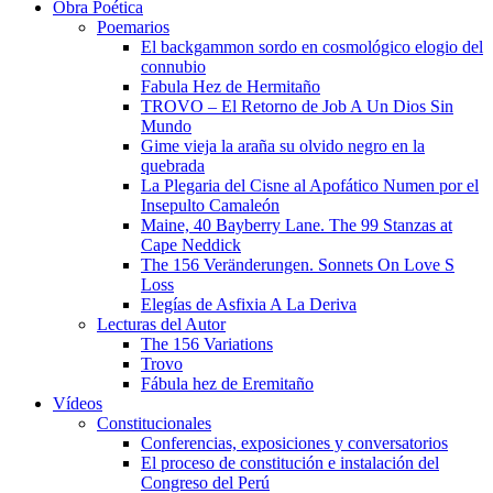
Obra Poética
Poemarios
El backgammon sordo en cosmológico elogio del
connubio
Fabula Hez de Hermitaño
TROVO – El Retorno de Job A Un Dios Sin
Mundo
Gime vieja la araña su olvido negro en la
quebrada
La Plegaria del Cisne al Apofático Numen por el
Insepulto Camaleón
Maine, 40 Bayberry Lane. The 99 Stanzas at
Cape Neddick
The 156 Veränderungen. Sonnets On Love S
Loss
Elegías de Asfixia A La Deriva
Lecturas del Autor
The 156 Variations
Trovo
Fábula hez de Eremitaño
Vídeos
Constitucionales
Conferencias, exposiciones y conversatorios
El proceso de constitución e instalación del
Congreso del Perú