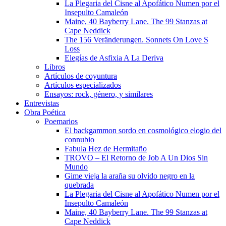
La Plegaria del Cisne al Apofático Numen por el
Insepulto Camaleón
Maine, 40 Bayberry Lane. The 99 Stanzas at
Cape Neddick
The 156 Veränderungen. Sonnets On Love S
Loss
Elegías de Asfixia A La Deriva
Libros
Artículos de coyuntura
Artículos especializados
Ensayos: rock, género, y similares
Entrevistas
Obra Poética
Poemarios
El backgammon sordo en cosmológico elogio del
connubio
Fabula Hez de Hermitaño
TROVO – El Retorno de Job A Un Dios Sin
Mundo
Gime vieja la araña su olvido negro en la
quebrada
La Plegaria del Cisne al Apofático Numen por el
Insepulto Camaleón
Maine, 40 Bayberry Lane. The 99 Stanzas at
Cape Neddick