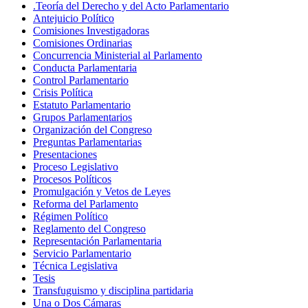
.Teoría del Derecho y del Acto Parlamentario
Antejuicio Político
Comisiones Investigadoras
Comisiones Ordinarias
Concurrencia Ministerial al Parlamento
Conducta Parlamentaria
Control Parlamentario
Crisis Política
Estatuto Parlamentario
Grupos Parlamentarios
Organización del Congreso
Preguntas Parlamentarias
Presentaciones
Proceso Legislativo
Procesos Políticos
Promulgación y Vetos de Leyes
Reforma del Parlamento
Régimen Político
Reglamento del Congreso
Representación Parlamentaria
Servicio Parlamentario
Técnica Legislativa
Tesis
Transfuguismo y disciplina partidaria
Una o Dos Cámaras