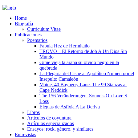
Home
Biografía
Curriculum Vitae​
Publicaciones
Poemarios
Fabula Hez de Hermitaño
TROVO – El Retorno de Job A Un Dios Sin
Mundo
Gime vieja la araña su olvido negro en la
quebrada
La Plegaria del Cisne al Apofático Numen por el
Insepulto Camaleón
Maine, 40 Bayberry Lane. The 99 Stanzas at
Cape Neddick
The 156 Veränderungen. Sonnets On Love S
Loss
Elegías de Asfixia A La Deriva
Libros
Artículos de coyuntura
Artículos especializados
Ensayos: rock, género, y similares
Entrevistas