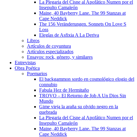
La Plegaria del Cisne al Apofático Numen por el
Insepulto Camaleón
Maine, 40 Bayberry Lane. The 99 Stanzas at
Cape Neddick
The 156 Veränderungen. Sonnets On Love S
Loss
Elegías de Asfixia A La Deriva
Libros
Artículos de coyuntura
Artículos especializados
Ensayos: rock, género, y similares
Entrevistas
Obra Poética
Poemarios
El backgammon sordo en cosmológico elogio del
connubio
Fabula Hez de Hermitaño
TROVO – El Retorno de Job A Un Dios Sin
Mundo
Gime vieja la araña su olvido negro en la
quebrada
La Plegaria del Cisne al Apofático Numen por el
Insepulto Camaleón
Maine, 40 Bayberry Lane. The 99 Stanzas at
Cape Neddick