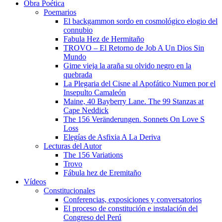
Obra Poética
Poemarios
El backgammon sordo en cosmológico elogio del
connubio
Fabula Hez de Hermitaño
TROVO – El Retorno de Job A Un Dios Sin
Mundo
Gime vieja la araña su olvido negro en la
quebrada
La Plegaria del Cisne al Apofático Numen por el
Insepulto Camaleón
Maine, 40 Bayberry Lane. The 99 Stanzas at
Cape Neddick
The 156 Veränderungen. Sonnets On Love S
Loss
Elegías de Asfixia A La Deriva
Lecturas del Autor
The 156 Variations
Trovo
Fábula hez de Eremitaño
Vídeos
Constitucionales
Conferencias, exposiciones y conversatorios
El proceso de constitución e instalación del
Congreso del Perú