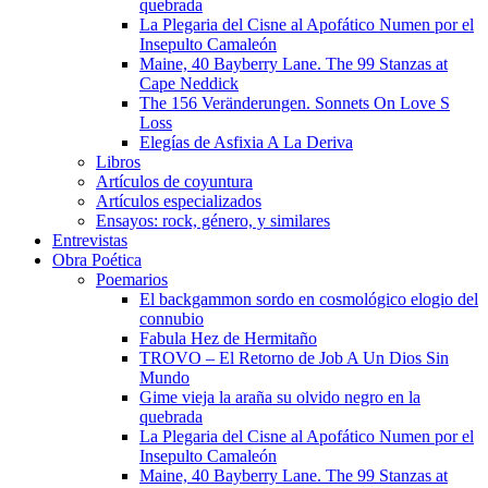
quebrada
La Plegaria del Cisne al Apofático Numen por el
Insepulto Camaleón
Maine, 40 Bayberry Lane. The 99 Stanzas at
Cape Neddick
The 156 Veränderungen. Sonnets On Love S
Loss
Elegías de Asfixia A La Deriva
Libros
Artículos de coyuntura
Artículos especializados
Ensayos: rock, género, y similares
Entrevistas
Obra Poética
Poemarios
El backgammon sordo en cosmológico elogio del
connubio
Fabula Hez de Hermitaño
TROVO – El Retorno de Job A Un Dios Sin
Mundo
Gime vieja la araña su olvido negro en la
quebrada
La Plegaria del Cisne al Apofático Numen por el
Insepulto Camaleón
Maine, 40 Bayberry Lane. The 99 Stanzas at