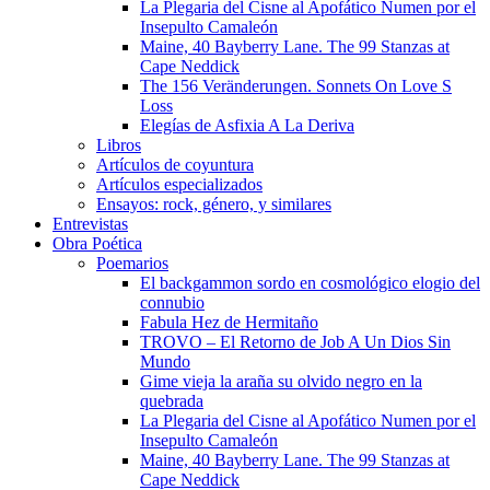
La Plegaria del Cisne al Apofático Numen por el
Insepulto Camaleón
Maine, 40 Bayberry Lane. The 99 Stanzas at
Cape Neddick
The 156 Veränderungen. Sonnets On Love S
Loss
Elegías de Asfixia A La Deriva
Libros
Artículos de coyuntura
Artículos especializados
Ensayos: rock, género, y similares
Entrevistas
Obra Poética
Poemarios
El backgammon sordo en cosmológico elogio del
connubio
Fabula Hez de Hermitaño
TROVO – El Retorno de Job A Un Dios Sin
Mundo
Gime vieja la araña su olvido negro en la
quebrada
La Plegaria del Cisne al Apofático Numen por el
Insepulto Camaleón
Maine, 40 Bayberry Lane. The 99 Stanzas at
Cape Neddick