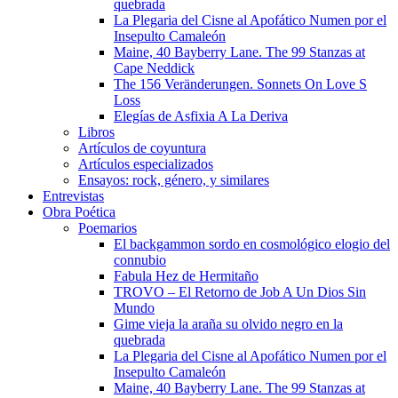
quebrada
La Plegaria del Cisne al Apofático Numen por el
Insepulto Camaleón
Maine, 40 Bayberry Lane. The 99 Stanzas at
Cape Neddick
The 156 Veränderungen. Sonnets On Love S
Loss
Elegías de Asfixia A La Deriva
Libros
Artículos de coyuntura
Artículos especializados
Ensayos: rock, género, y similares
Entrevistas
Obra Poética
Poemarios
El backgammon sordo en cosmológico elogio del
connubio
Fabula Hez de Hermitaño
TROVO – El Retorno de Job A Un Dios Sin
Mundo
Gime vieja la araña su olvido negro en la
quebrada
La Plegaria del Cisne al Apofático Numen por el
Insepulto Camaleón
Maine, 40 Bayberry Lane. The 99 Stanzas at