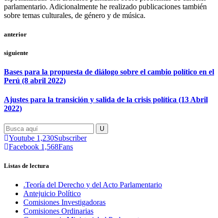
parlamentario. Adicionalmente he realizado publicaciones también
sobre temas culturales, de género y de música.
anterior
siguiente
Bases para la propuesta de diálogo sobre el cambio político en el
Perú (8 abril 2022)
Ajustes para la transición y salida de la crisis política (13 Abril
2022)
Youtube
1,230
Subscriber
Facebook
1,568
Fans
Listas de lectura
.Teoría del Derecho y del Acto Parlamentario
Antejuicio Político
Comisiones Investigadoras
Comisiones Ordinarias