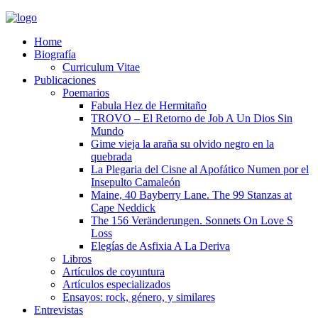
Home
Biografía
Curriculum Vitae​
Publicaciones
Poemarios
Fabula Hez de Hermitaño
TROVO – El Retorno de Job A Un Dios Sin
Mundo
Gime vieja la araña su olvido negro en la
quebrada
La Plegaria del Cisne al Apofático Numen por el
Insepulto Camaleón
Maine, 40 Bayberry Lane. The 99 Stanzas at
Cape Neddick
The 156 Veränderungen. Sonnets On Love S
Loss
Elegías de Asfixia A La Deriva
Libros
Artículos de coyuntura
Artículos especializados
Ensayos: rock, género, y similares
Entrevistas