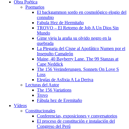
Obra Poética
Poemarios
El backgammon sordo en cosmológico elogio del
connubio
Fabula Hez de Hermitaño
TROVO – El Retorno de Job A Un Dios Sin
Mundo
Gime vieja la araña su olvido negro en la
quebrada
La Plegaria del Cisne al Apofático Numen por el
Insepulto Camaleón
Maine, 40 Bayberry Lane. The 99 Stanzas at
Cape Neddick
The 156 Veränderungen. Sonnets On Love S
Loss
Elegías de Asfixia A La Deriva
Lecturas del Autor
The 156 Variations
Trovo
Fábula hez de Eremitaño
Vídeos
Constitucionales
Conferencias, exposiciones y conversatorios
El proceso de constitución e instalación del
Congreso del Perú