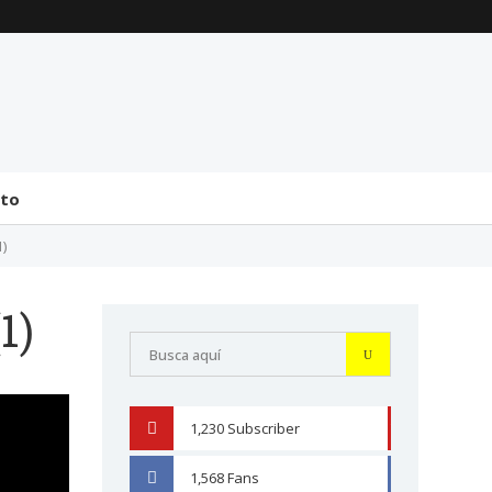
La transmisión de
Comentarios generales
mando y el tránsito a la
sobre la incorporación
bicameralidad en 2026
de Senadores y
Diputados (24 de J...
31 julio 2026
31 julio 2026
cto
1)
1)
1,230
Subscriber
YOUTUBE
1,568
Fans
FACEBOOK