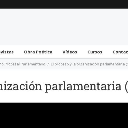
Trámite bicameral para
la habilitación de
facultades legislativas
al gobierno
31 julio 2026
evistas
Obra Poética
Vídeos
Cursos
Conta
cho Procesal Parlamentario
El proceso y la organización parlamentaria (
nización parlamentaria (