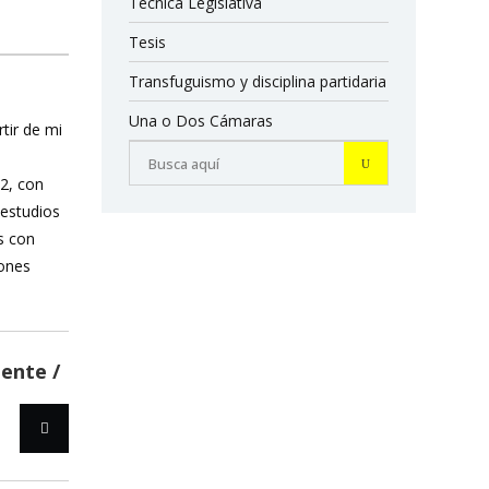
Técnica Legislativa
Tesis
Transfuguismo y disciplina partidaria
Una o Dos Cámaras
rtir de mi
12, con
 estudios
s con
iones
iente