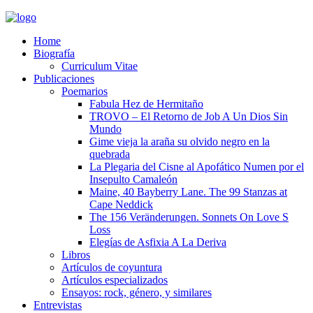
Home
Biografía
Curriculum Vitae​
Publicaciones
Poemarios
Fabula Hez de Hermitaño
TROVO – El Retorno de Job A Un Dios Sin
Mundo
Gime vieja la araña su olvido negro en la
quebrada
La Plegaria del Cisne al Apofático Numen por el
Insepulto Camaleón
Maine, 40 Bayberry Lane. The 99 Stanzas at
Cape Neddick
The 156 Veränderungen. Sonnets On Love S
Loss
Elegías de Asfixia A La Deriva
Libros
Artículos de coyuntura
Artículos especializados
Ensayos: rock, género, y similares
Entrevistas