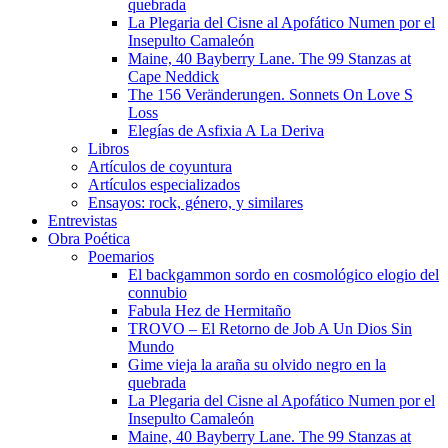
quebrada
La Plegaria del Cisne al Apofático Numen por el
Insepulto Camaleón
Maine, 40 Bayberry Lane. The 99 Stanzas at
Cape Neddick
The 156 Veränderungen. Sonnets On Love S
Loss
Elegías de Asfixia A La Deriva
Libros
Artículos de coyuntura
Artículos especializados
Ensayos: rock, género, y similares
Entrevistas
Obra Poética
Poemarios
El backgammon sordo en cosmológico elogio del
connubio
Fabula Hez de Hermitaño
TROVO – El Retorno de Job A Un Dios Sin
Mundo
Gime vieja la araña su olvido negro en la
quebrada
La Plegaria del Cisne al Apofático Numen por el
Insepulto Camaleón
Maine, 40 Bayberry Lane. The 99 Stanzas at