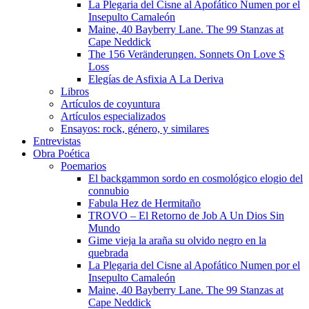
La Plegaria del Cisne al Apofático Numen por el
Insepulto Camaleón
Maine, 40 Bayberry Lane. The 99 Stanzas at
Cape Neddick
The 156 Veränderungen. Sonnets On Love S
Loss
Elegías de Asfixia A La Deriva
Libros
Artículos de coyuntura
Artículos especializados
Ensayos: rock, género, y similares
Entrevistas
Obra Poética
Poemarios
El backgammon sordo en cosmológico elogio del
connubio
Fabula Hez de Hermitaño
TROVO – El Retorno de Job A Un Dios Sin
Mundo
Gime vieja la araña su olvido negro en la
quebrada
La Plegaria del Cisne al Apofático Numen por el
Insepulto Camaleón
Maine, 40 Bayberry Lane. The 99 Stanzas at
Cape Neddick