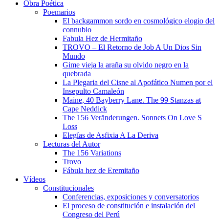
Obra Poética
Poemarios
El backgammon sordo en cosmológico elogio del
connubio
Fabula Hez de Hermitaño
TROVO – El Retorno de Job A Un Dios Sin
Mundo
Gime vieja la araña su olvido negro en la
quebrada
La Plegaria del Cisne al Apofático Numen por el
Insepulto Camaleón
Maine, 40 Bayberry Lane. The 99 Stanzas at
Cape Neddick
The 156 Veränderungen. Sonnets On Love S
Loss
Elegías de Asfixia A La Deriva
Lecturas del Autor
The 156 Variations
Trovo
Fábula hez de Eremitaño
Vídeos
Constitucionales
Conferencias, exposiciones y conversatorios
El proceso de constitución e instalación del
Congreso del Perú