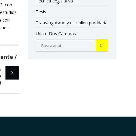
Técnica Legislativa
12, con
Tesis
 estudios
s con
Transfuguismo y disciplina partidaria
iones
Una o Dos Cámaras
iente
a
o
)