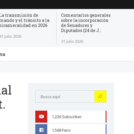
La transmisión de
Comentarios generales
mando y el tránsito a la
sobre la incorporación
bicameralidad en 2026
de Senadores y
Diputados (24 de J...
31 julio 2026
31 julio 2026
cto
ual
t.
1,230
Subscriber
YOUTUBE
1,568
Fans
FACEBOOK