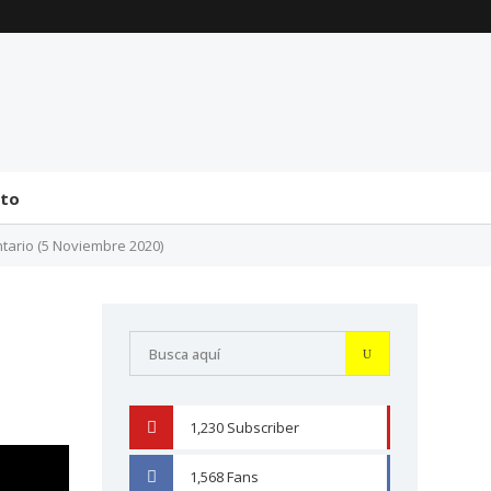
La transmisión de
Comentarios generales
mando y el tránsito a la
sobre la incorporación
bicameralidad en 2026
de Senadores y
Diputados (24 de J...
31 julio 2026
31 julio 2026
cto
tario (5 Noviembre 2020)
1,230
Subscriber
YOUTUBE
1,568
Fans
FACEBOOK