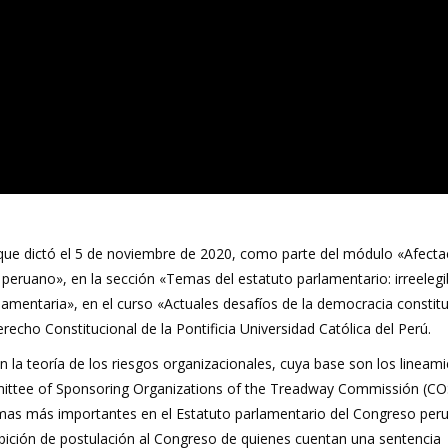
ue dictó el 5 de noviembre de 2020, como parte del módulo «Afecta
o peruano», en la sección «Temas del estatuto parlamentario: irreelegib
rlamentaria», en el curso «Actuales desafíos de la democracia constitu
echo Constitucional de la Pontificia Universidad Católica del Perú.
la teoría de los riesgos organizacionales, cuya base son los lineam
mittee of Sponsoring Organizations of the Treadway Commissión (CO
rmas más importantes en el Estatuto parlamentario del Congreso peru
ohibición de postulación al Congreso de quienes cuentan una sentencia