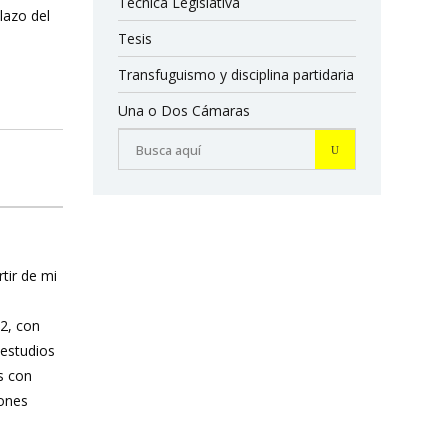
Técnica Legislativa
lazo del
Tesis
Transfuguismo y disciplina partidaria
Una o Dos Cámaras
rtir de mi
12, con
 estudios
s con
iones