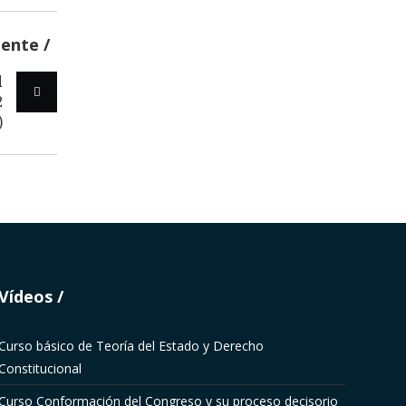
iente
l
2
)
Vídeos
Curso básico de Teoría del Estado y Derecho
Constitucional
Curso Conformación del Congreso y su proceso decisorio