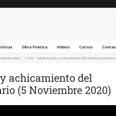
Trámite bicameral para
la habilitación de
facultades legislativas
al gobierno
31 julio 2026
evistas
Obra Poética
Vídeos
Cursos
Conta
stitucionales"
CDG – Adulteración y achicamiento del Estatuto parlamen
y achicamiento del
rio (5 Noviembre 2020)