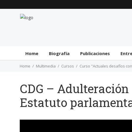
Home
Biografía
Publicaciones
Entr
Home
Multimedia
Cursos
Curso "Actuales desafíos con
CDG – Adulteración 
Estatuto parlamenta