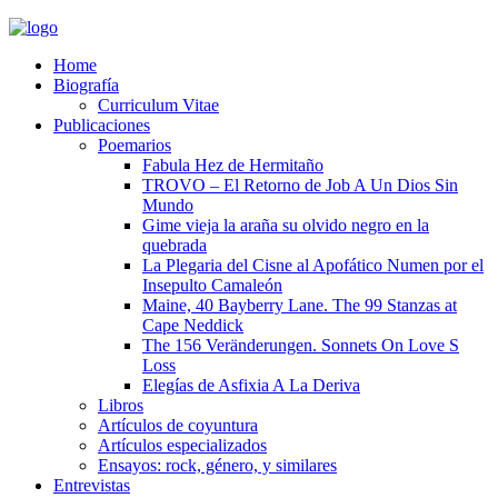
Home
Biografía
Curriculum Vitae​
Publicaciones
Poemarios
Fabula Hez de Hermitaño
TROVO – El Retorno de Job A Un Dios Sin
Mundo
Gime vieja la araña su olvido negro en la
quebrada
La Plegaria del Cisne al Apofático Numen por el
Insepulto Camaleón
Maine, 40 Bayberry Lane. The 99 Stanzas at
Cape Neddick
The 156 Veränderungen. Sonnets On Love S
Loss
Elegías de Asfixia A La Deriva
Libros
Artículos de coyuntura
Artículos especializados
Ensayos: rock, género, y similares
Entrevistas