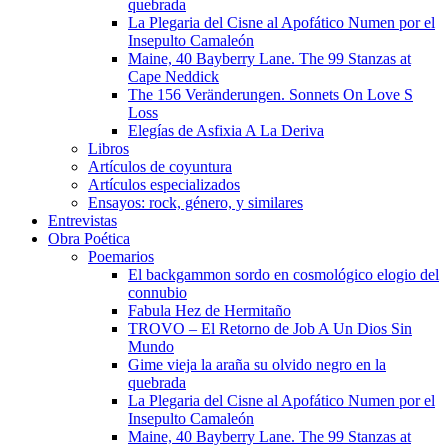
quebrada
La Plegaria del Cisne al Apofático Numen por el
Insepulto Camaleón
Maine, 40 Bayberry Lane. The 99 Stanzas at
Cape Neddick
The 156 Veränderungen. Sonnets On Love S
Loss
Elegías de Asfixia A La Deriva
Libros
Artículos de coyuntura
Artículos especializados
Ensayos: rock, género, y similares
Entrevistas
Obra Poética
Poemarios
El backgammon sordo en cosmológico elogio del
connubio
Fabula Hez de Hermitaño
TROVO – El Retorno de Job A Un Dios Sin
Mundo
Gime vieja la araña su olvido negro en la
quebrada
La Plegaria del Cisne al Apofático Numen por el
Insepulto Camaleón
Maine, 40 Bayberry Lane. The 99 Stanzas at