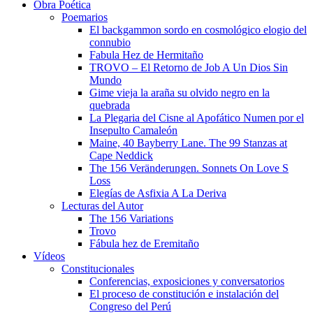
Obra Poética
Poemarios
El backgammon sordo en cosmológico elogio del
connubio
Fabula Hez de Hermitaño
TROVO – El Retorno de Job A Un Dios Sin
Mundo
Gime vieja la araña su olvido negro en la
quebrada
La Plegaria del Cisne al Apofático Numen por el
Insepulto Camaleón
Maine, 40 Bayberry Lane. The 99 Stanzas at
Cape Neddick
The 156 Veränderungen. Sonnets On Love S
Loss
Elegías de Asfixia A La Deriva
Lecturas del Autor
The 156 Variations
Trovo
Fábula hez de Eremitaño
Vídeos
Constitucionales
Conferencias, exposiciones y conversatorios
El proceso de constitución e instalación del
Congreso del Perú