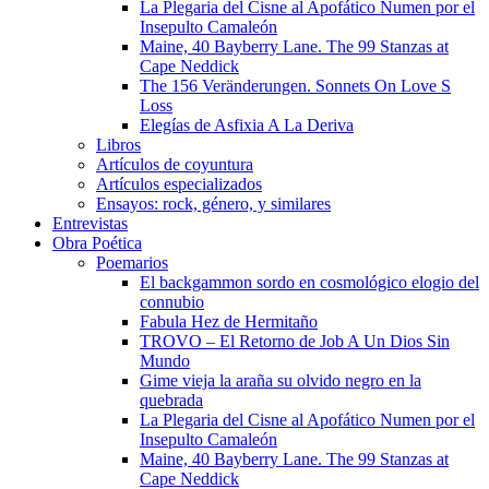
La Plegaria del Cisne al Apofático Numen por el
Insepulto Camaleón
Maine, 40 Bayberry Lane. The 99 Stanzas at
Cape Neddick
The 156 Veränderungen. Sonnets On Love S
Loss
Elegías de Asfixia A La Deriva
Libros
Artículos de coyuntura
Artículos especializados
Ensayos: rock, género, y similares
Entrevistas
Obra Poética
Poemarios
El backgammon sordo en cosmológico elogio del
connubio
Fabula Hez de Hermitaño
TROVO – El Retorno de Job A Un Dios Sin
Mundo
Gime vieja la araña su olvido negro en la
quebrada
La Plegaria del Cisne al Apofático Numen por el
Insepulto Camaleón
Maine, 40 Bayberry Lane. The 99 Stanzas at
Cape Neddick