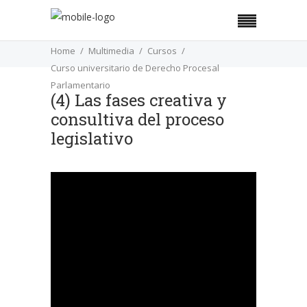
Home
Multimedia
Cursos
Curso universitario de Derecho Procesal
Parlamentario
(4) Las fases creativa y
consultiva del proceso
(4) Las fases creativa y consultiva del proceso
legislativo
legislativo