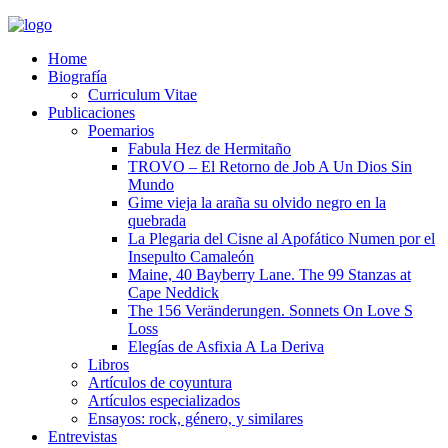
Home
Biografía
Curriculum Vitae​
Publicaciones
Poemarios
Fabula Hez de Hermitaño
TROVO – El Retorno de Job A Un Dios Sin
Mundo
Gime vieja la araña su olvido negro en la
quebrada
La Plegaria del Cisne al Apofático Numen por el
Insepulto Camaleón
Maine, 40 Bayberry Lane. The 99 Stanzas at
Cape Neddick
The 156 Veränderungen. Sonnets On Love S
Loss
Elegías de Asfixia A La Deriva
Libros
Artículos de coyuntura
Artículos especializados
Ensayos: rock, género, y similares
Entrevistas