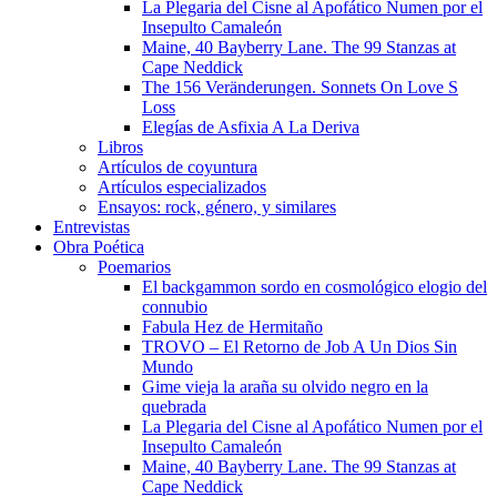
La Plegaria del Cisne al Apofático Numen por el
Insepulto Camaleón
Maine, 40 Bayberry Lane. The 99 Stanzas at
Cape Neddick
The 156 Veränderungen. Sonnets On Love S
Loss
Elegías de Asfixia A La Deriva
Libros
Artículos de coyuntura
Artículos especializados
Ensayos: rock, género, y similares
Entrevistas
Obra Poética
Poemarios
El backgammon sordo en cosmológico elogio del
connubio
Fabula Hez de Hermitaño
TROVO – El Retorno de Job A Un Dios Sin
Mundo
Gime vieja la araña su olvido negro en la
quebrada
La Plegaria del Cisne al Apofático Numen por el
Insepulto Camaleón
Maine, 40 Bayberry Lane. The 99 Stanzas at
Cape Neddick