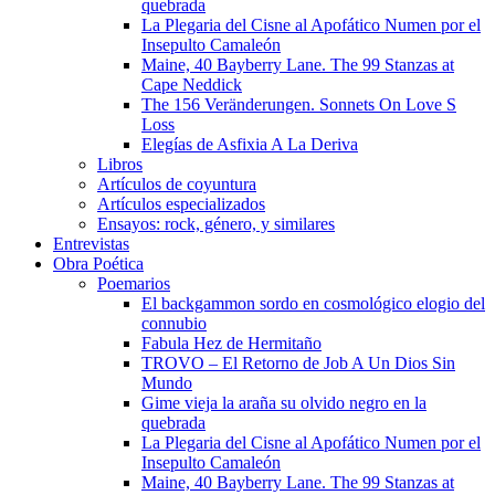
quebrada
La Plegaria del Cisne al Apofático Numen por el
Insepulto Camaleón
Maine, 40 Bayberry Lane. The 99 Stanzas at
Cape Neddick
The 156 Veränderungen. Sonnets On Love S
Loss
Elegías de Asfixia A La Deriva
Libros
Artículos de coyuntura
Artículos especializados
Ensayos: rock, género, y similares
Entrevistas
Obra Poética
Poemarios
El backgammon sordo en cosmológico elogio del
connubio
Fabula Hez de Hermitaño
TROVO – El Retorno de Job A Un Dios Sin
Mundo
Gime vieja la araña su olvido negro en la
quebrada
La Plegaria del Cisne al Apofático Numen por el
Insepulto Camaleón
Maine, 40 Bayberry Lane. The 99 Stanzas at