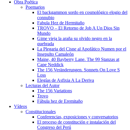
Obra Poética
Poemarios
El backgammon sordo en cosmológico elogio del
connubio
Fabula Hez de Hermitaño
TROVO – El Retorno de Job A Un Dios Sin
Mundo
Gime vieja la araña su olvido negro en la
quebrada
La Plegaria del Cisne al Apofático Numen por el
Insepulto Camaleón
Maine, 40 Bayberry Lane. The 99 Stanzas at
Cape Neddick
The 156 Veränderungen. Sonnets On Love S
Loss
Elegías de Asfixia A La Deriva
Lecturas del Autor
The 156 Variations
Trovo
Fábula hez de Eremitaño
Vídeos
Constitucionales
Conferencias, exposiciones y conversatorios
El proceso de constitución e instalación del
Congreso del Perú