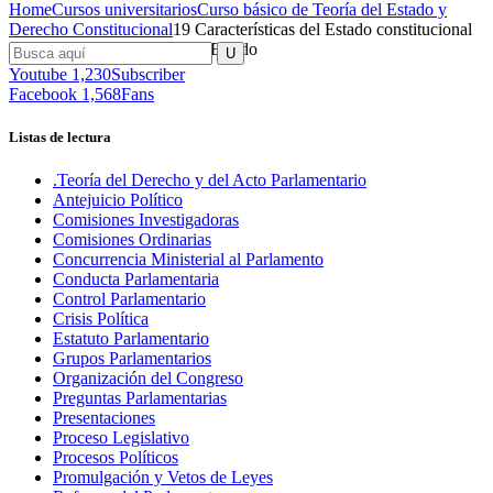
Home
Cursos universitarios
Curso básico de Teoría del Estado y
Derecho Constitucional
19 Características del Estado constitucional
(2) Comparación de tipos de Estado
Youtube
1,230
Subscriber
Facebook
1,568
Fans
Listas de lectura
.Teoría del Derecho y del Acto Parlamentario
Antejuicio Político
Comisiones Investigadoras
Comisiones Ordinarias
Concurrencia Ministerial al Parlamento
Conducta Parlamentaria
Control Parlamentario
Crisis Política
Estatuto Parlamentario
Grupos Parlamentarios
Organización del Congreso
Preguntas Parlamentarias
Presentaciones
Proceso Legislativo
Procesos Políticos
Promulgación y Vetos de Leyes