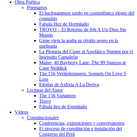
Obra Poética
Poemarios
El backgammon sordo en cosmológico elogio del
connubio
Fabula Hez de Hermitaño
TROVO – El Retorno de Job A Un Dios Sin
Mundo
Gime vieja la araña su olvido negro en la
quebrada
La Plegaria del Cisne al Apofático Numen por el
Insepulto Camaleón
Maine, 40 Bayberry Lane. The 99 Stanzas at
Cape Neddick
The 156 Veränderungen. Sonnets On Love S
Loss
Elegías de Asfixia A La Deriva
Lecturas del Autor
The 156 Variations
Trovo
Fábula hez de Eremitaño
Vídeos
Constitucionales
Conferencias, exposiciones y conversatorios
El proceso de constitución e instalación del
Congreso del Perú