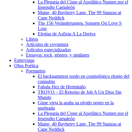
La Plegaria del Cisne al Apofático Numen por el
Insepulto Camaleón
Maine, 40 Bayberry Lane. The 99 Stanzas at
Cape Neddick
The 156 Veränderungen. Sonnets On Love S
Loss
Elegías de Asfixia A La Deriva
Libros
Artículos de coyuntura
Artículos especializados
Ensayos: rock, género, y similares
Entrevistas
Obra Poética
Poemarios
El backgammon sordo en cosmológico elogio del
connubio
Fabula Hez de Hermitaño
TROVO – El Retorno de Job A Un Dios Sin
Mundo
Gime vieja la araña su olvido negro en la
quebrada
La Plegaria del Cisne al Apofático Numen por el
Insepulto Camaleón
Maine, 40 Bayberry Lane. The 99 Stanzas at
Cape Neddick