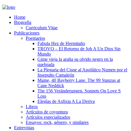
Home
Biografía
Curriculum Vitae​
Publicaciones
Poemarios
Fabula Hez de Hermitaño
TROVO – El Retorno de Job A Un Dios Sin
Mundo
Gime vieja la araña su olvido negro en la
quebrada
La Plegaria del Cisne al Apofático Numen por el
Insepulto Camaleón
Maine, 40 Bayberry Lane. The 99 Stanzas at
Cape Neddick
The 156 Veränderungen. Sonnets On Love S
Loss
Elegías de Asfixia A La Deriva
Libros
Artículos de coyuntura
Artículos especializados
Ensayos: rock, género, y similares
Entrevistas