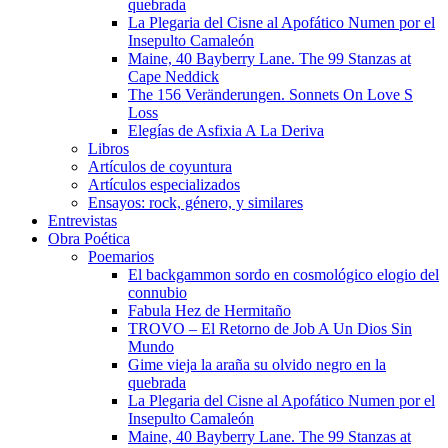
quebrada
La Plegaria del Cisne al Apofático Numen por el
Insepulto Camaleón
Maine, 40 Bayberry Lane. The 99 Stanzas at
Cape Neddick
The 156 Veränderungen. Sonnets On Love S
Loss
Elegías de Asfixia A La Deriva
Libros
Artículos de coyuntura
Artículos especializados
Ensayos: rock, género, y similares
Entrevistas
Obra Poética
Poemarios
El backgammon sordo en cosmológico elogio del
connubio
Fabula Hez de Hermitaño
TROVO – El Retorno de Job A Un Dios Sin
Mundo
Gime vieja la araña su olvido negro en la
quebrada
La Plegaria del Cisne al Apofático Numen por el
Insepulto Camaleón
Maine, 40 Bayberry Lane. The 99 Stanzas at