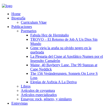
Home
Biografía
Curriculum Vitae​
Publicaciones
Poemarios
Fabula Hez de Hermitaño
TROVO – El Retorno de Job A Un Dios Sin
Mundo
Gime vieja la araña su olvido negro en la
quebrada
La Plegaria del Cisne al Apofático Numen por el
Insepulto Camaleón
Maine, 40 Bayberry Lane. The 99 Stanzas at
Cape Neddick
The 156 Veränderungen. Sonnets On Love S
Loss
Elegías de Asfixia A La Deriva
Libros
Artículos de coyuntura
Artículos especializados
Ensayos: rock, género, y similares
Entrevistas