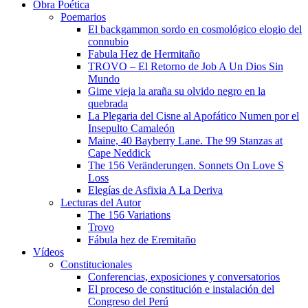
Obra Poética
Poemarios
El backgammon sordo en cosmológico elogio del
connubio
Fabula Hez de Hermitaño
TROVO – El Retorno de Job A Un Dios Sin
Mundo
Gime vieja la araña su olvido negro en la
quebrada
La Plegaria del Cisne al Apofático Numen por el
Insepulto Camaleón
Maine, 40 Bayberry Lane. The 99 Stanzas at
Cape Neddick
The 156 Veränderungen. Sonnets On Love S
Loss
Elegías de Asfixia A La Deriva
Lecturas del Autor
The 156 Variations
Trovo
Fábula hez de Eremitaño
Vídeos
Constitucionales
Conferencias, exposiciones y conversatorios
El proceso de constitución e instalación del
Congreso del Perú