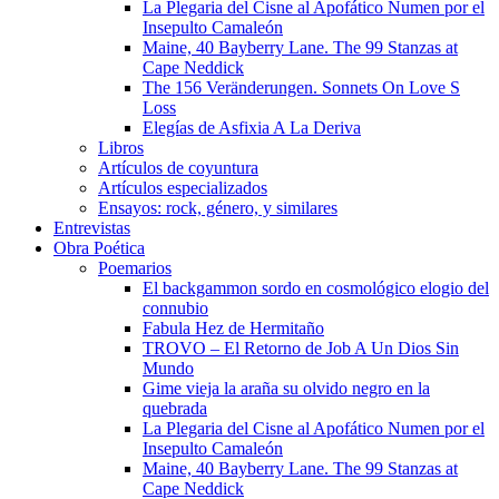
La Plegaria del Cisne al Apofático Numen por el
Insepulto Camaleón
Maine, 40 Bayberry Lane. The 99 Stanzas at
Cape Neddick
The 156 Veränderungen. Sonnets On Love S
Loss
Elegías de Asfixia A La Deriva
Libros
Artículos de coyuntura
Artículos especializados
Ensayos: rock, género, y similares
Entrevistas
Obra Poética
Poemarios
El backgammon sordo en cosmológico elogio del
connubio
Fabula Hez de Hermitaño
TROVO – El Retorno de Job A Un Dios Sin
Mundo
Gime vieja la araña su olvido negro en la
quebrada
La Plegaria del Cisne al Apofático Numen por el
Insepulto Camaleón
Maine, 40 Bayberry Lane. The 99 Stanzas at
Cape Neddick