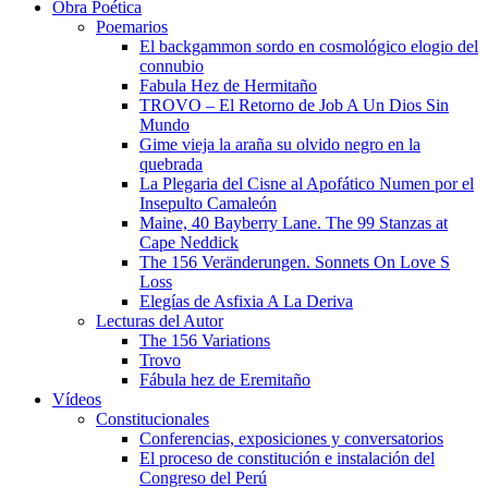
Obra Poética
Poemarios
El backgammon sordo en cosmológico elogio del
connubio
Fabula Hez de Hermitaño
TROVO – El Retorno de Job A Un Dios Sin
Mundo
Gime vieja la araña su olvido negro en la
quebrada
La Plegaria del Cisne al Apofático Numen por el
Insepulto Camaleón
Maine, 40 Bayberry Lane. The 99 Stanzas at
Cape Neddick
The 156 Veränderungen. Sonnets On Love S
Loss
Elegías de Asfixia A La Deriva
Lecturas del Autor
The 156 Variations
Trovo
Fábula hez de Eremitaño
Vídeos
Constitucionales
Conferencias, exposiciones y conversatorios
El proceso de constitución e instalación del
Congreso del Perú