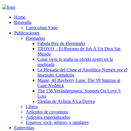
Home
Biografía
Curriculum Vitae​
Publicaciones
Poemarios
Fabula Hez de Hermitaño
TROVO – El Retorno de Job A Un Dios Sin
Mundo
Gime vieja la araña su olvido negro en la
quebrada
La Plegaria del Cisne al Apofático Numen por el
Insepulto Camaleón
Maine, 40 Bayberry Lane. The 99 Stanzas at
Cape Neddick
The 156 Veränderungen. Sonnets On Love S
Loss
Elegías de Asfixia A La Deriva
Libros
Artículos de coyuntura
Artículos especializados
Ensayos: rock, género, y similares
Entrevistas