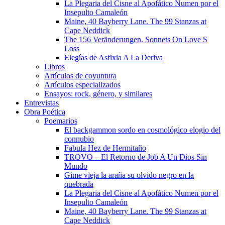
La Plegaria del Cisne al Apofático Numen por el
Insepulto Camaleón
Maine, 40 Bayberry Lane. The 99 Stanzas at
Cape Neddick
The 156 Veränderungen. Sonnets On Love S
Loss
Elegías de Asfixia A La Deriva
Libros
Artículos de coyuntura
Artículos especializados
Ensayos: rock, género, y similares
Entrevistas
Obra Poética
Poemarios
El backgammon sordo en cosmológico elogio del
connubio
Fabula Hez de Hermitaño
TROVO – El Retorno de Job A Un Dios Sin
Mundo
Gime vieja la araña su olvido negro en la
quebrada
La Plegaria del Cisne al Apofático Numen por el
Insepulto Camaleón
Maine, 40 Bayberry Lane. The 99 Stanzas at
Cape Neddick