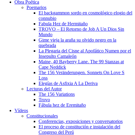
Obra Poética
Poemarios
El backgammon sordo en cosmológico elogio del
connubio
Fabula Hez de Hermitaño
TROVO – El Retorno de Job A Un Dios Sin
Mundo
Gime vieja la araña su olvido negro en la
quebrada
La Plegaria del Cisne al Apofático Numen por el
Insepulto Camaleón
Maine, 40 Bayberry Lane. The 99 Stanzas at
Cape Neddick
The 156 Veränderungen. Sonnets On Love S
Loss
Elegías de Asfixia A La Deriva
Lecturas del Autor
The 156 Variations
Trovo
Fábula hez de Eremitaño
Vídeos
Constitucionales
Conferencias, exposiciones y conversatorios
El proceso de constitución e instalación del
Congreso del Perú