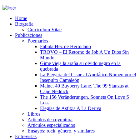
Home
Biografía
Curriculum Vitae​
Publicaciones
Poemarios
Fabula Hez de Hermitaño
TROVO – El Retorno de Job A Un Dios Sin
Mundo
Gime vieja la araña su olvido negro en la
quebrada
La Plegaria del Cisne al Apofático Numen por el
Insepulto Camaleón
Maine, 40 Bayberry Lane. The 99 Stanzas at
Cape Neddick
The 156 Veränderungen. Sonnets On Love S
Loss
Elegías de Asfixia A La Deriva
Libros
Artículos de coyuntura
Artículos especializados
Ensayos: rock, género, y similares
Entrevistas