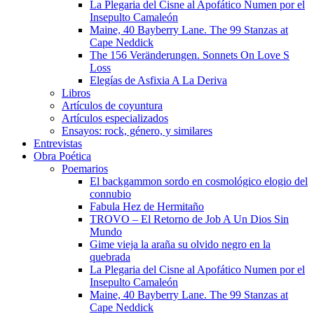
La Plegaria del Cisne al Apofático Numen por el
Insepulto Camaleón
Maine, 40 Bayberry Lane. The 99 Stanzas at
Cape Neddick
The 156 Veränderungen. Sonnets On Love S
Loss
Elegías de Asfixia A La Deriva
Libros
Artículos de coyuntura
Artículos especializados
Ensayos: rock, género, y similares
Entrevistas
Obra Poética
Poemarios
El backgammon sordo en cosmológico elogio del
connubio
Fabula Hez de Hermitaño
TROVO – El Retorno de Job A Un Dios Sin
Mundo
Gime vieja la araña su olvido negro en la
quebrada
La Plegaria del Cisne al Apofático Numen por el
Insepulto Camaleón
Maine, 40 Bayberry Lane. The 99 Stanzas at
Cape Neddick