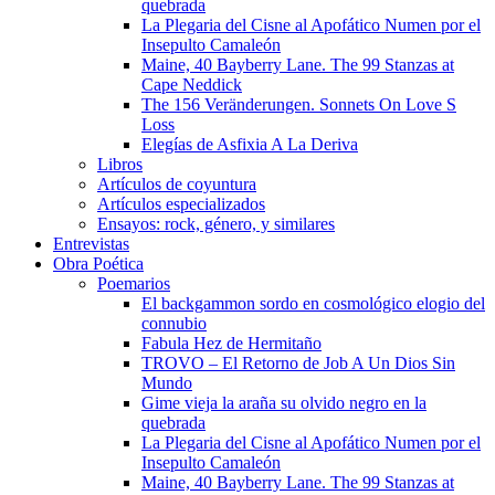
quebrada
La Plegaria del Cisne al Apofático Numen por el
Insepulto Camaleón
Maine, 40 Bayberry Lane. The 99 Stanzas at
Cape Neddick
The 156 Veränderungen. Sonnets On Love S
Loss
Elegías de Asfixia A La Deriva
Libros
Artículos de coyuntura
Artículos especializados
Ensayos: rock, género, y similares
Entrevistas
Obra Poética
Poemarios
El backgammon sordo en cosmológico elogio del
connubio
Fabula Hez de Hermitaño
TROVO – El Retorno de Job A Un Dios Sin
Mundo
Gime vieja la araña su olvido negro en la
quebrada
La Plegaria del Cisne al Apofático Numen por el
Insepulto Camaleón
Maine, 40 Bayberry Lane. The 99 Stanzas at