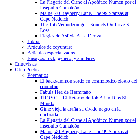
La Plegaria del Cisne al Apofático Numen por el
Insepulto Camaleón
Maine, 40 Bayberry Lane. The 99 Stanzas at
Cape Neddick
The 156 Veränderungen. Sonnets On Love S
Loss
Elegías de Asfixia A La Deriva
Libros
Artículos de coyuntura
Artículos especializados
Ensayos: rock, género, y similares
Entrevistas
Obra Poética
Poemarios
El backgammon sordo en cosmológico elogio del
connubio
Fabula Hez de Hermitaño
TROVO – El Retorno de Job A Un Dios Sin
Mundo
Gime vieja la araña su olvido negro en la
quebrada
La Plegaria del Cisne al Apofático Numen por el
Insepulto Camaleón
Maine, 40 Bayberry Lane. The 99 Stanzas at
Cape Neddick