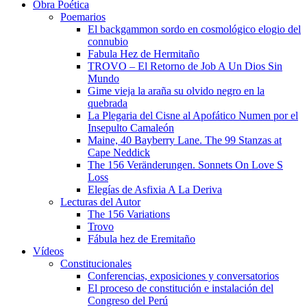
Obra Poética
Poemarios
El backgammon sordo en cosmológico elogio del
connubio
Fabula Hez de Hermitaño
TROVO – El Retorno de Job A Un Dios Sin
Mundo
Gime vieja la araña su olvido negro en la
quebrada
La Plegaria del Cisne al Apofático Numen por el
Insepulto Camaleón
Maine, 40 Bayberry Lane. The 99 Stanzas at
Cape Neddick
The 156 Veränderungen. Sonnets On Love S
Loss
Elegías de Asfixia A La Deriva
Lecturas del Autor
The 156 Variations
Trovo
Fábula hez de Eremitaño
Vídeos
Constitucionales
Conferencias, exposiciones y conversatorios
El proceso de constitución e instalación del
Congreso del Perú