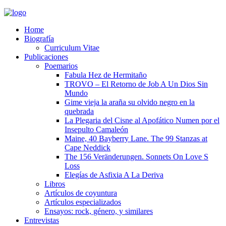
Home
Biografía
Curriculum Vitae​
Publicaciones
Poemarios
Fabula Hez de Hermitaño
TROVO – El Retorno de Job A Un Dios Sin
Mundo
Gime vieja la araña su olvido negro en la
quebrada
La Plegaria del Cisne al Apofático Numen por el
Insepulto Camaleón
Maine, 40 Bayberry Lane. The 99 Stanzas at
Cape Neddick
The 156 Veränderungen. Sonnets On Love S
Loss
Elegías de Asfixia A La Deriva
Libros
Artículos de coyuntura
Artículos especializados
Ensayos: rock, género, y similares
Entrevistas