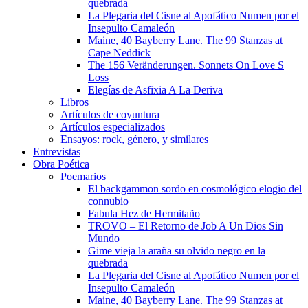
quebrada
La Plegaria del Cisne al Apofático Numen por el
Insepulto Camaleón
Maine, 40 Bayberry Lane. The 99 Stanzas at
Cape Neddick
The 156 Veränderungen. Sonnets On Love S
Loss
Elegías de Asfixia A La Deriva
Libros
Artículos de coyuntura
Artículos especializados
Ensayos: rock, género, y similares
Entrevistas
Obra Poética
Poemarios
El backgammon sordo en cosmológico elogio del
connubio
Fabula Hez de Hermitaño
TROVO – El Retorno de Job A Un Dios Sin
Mundo
Gime vieja la araña su olvido negro en la
quebrada
La Plegaria del Cisne al Apofático Numen por el
Insepulto Camaleón
Maine, 40 Bayberry Lane. The 99 Stanzas at