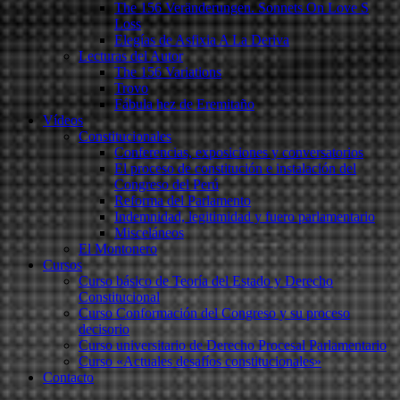
The 156 Veränderungen. Sonnets On Love S
Loss
Elegías de Asfixia A La Deriva
Lecturas del Autor
The 156 Variations
Trovo
Fábula hez de Eremitaño
Vídeos
Constitucionales
Conferencias, exposiciones y conversatorios
El proceso de constitución e instalación del
Congreso del Perú
Reforma del Parlamento
Indemnidad, legitimidad y fuero parlamentario
Misceláneos
El Montonero
Cursos
Curso básico de Teoría del Estado y Derecho
Constitucional
Curso Conformación del Congreso y su proceso
decisorio
Curso universitario de Derecho Procesal Parlamentario
Curso «Actuales desafíos constitucionales»
Contacto