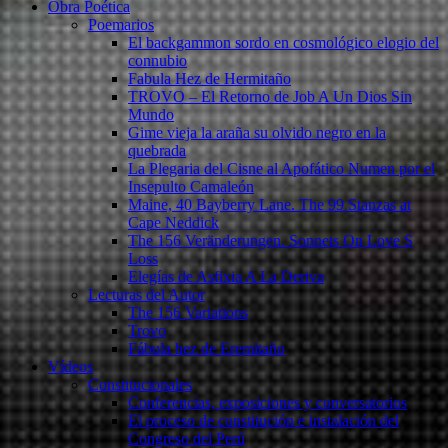
Obra Poética
Poemarios
El backgammon sordo en cosmológico elogio del
connubio
Fabula Hez de Hermitaño
TROVO – El Retorno de Job A Un Dios Sin
Mundo
Gime vieja la araña su olvido negro en la
quebrada
La Plegaria del Cisne al Apofático Numen por el
Insepulto Camaleón
Maine, 40 Bayberry Lane. The 99 Stanzas at
Cape Neddick
The 156 Veränderungen. Sonnets On Love S
Loss
Elegías de Asfixia A La Deriva
Lecturas del Autor
The 156 Variations
Trovo
Fábula hez de Eremitaño
Vídeos
Constitucionales
Conferencias, exposiciones y conversatorios
El proceso de constitución e instalación del
Congreso del Perú