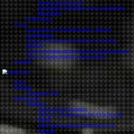
Reforma del Parlamento
Indemnidad, legitimidad y fuero parlamentario
Misceláneos
El Montonero
Cursos
Curso básico de Teoría del Estado y Derecho
Constitucional
Curso Conformación del Congreso y su proceso
decisorio
Curso universitario de Derecho Procesal Parlamentario
Curso «Actuales desafíos constitucionales»
Contacto
Home
Biografía
Curriculum Vitae​
Publicaciones
Poemarios
Fabula Hez de Hermitaño
TROVO – El Retorno de Job A Un Dios Sin
Mundo
Gime vieja la araña su olvido negro en la
quebrada