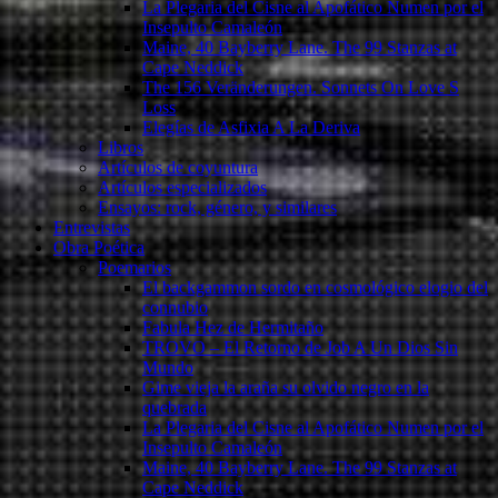
La Plegaria del Cisne al Apofático Numen por el
Insepulto Camaleón
Maine, 40 Bayberry Lane. The 99 Stanzas at
Cape Neddick
The 156 Veränderungen. Sonnets On Love S
Loss
Elegías de Asfixia A La Deriva
Libros
Artículos de coyuntura
Artículos especializados
Ensayos: rock, género, y similares
Entrevistas
Obra Poética
Poemarios
El backgammon sordo en cosmológico elogio del
connubio
Fabula Hez de Hermitaño
TROVO – El Retorno de Job A Un Dios Sin
Mundo
Gime vieja la araña su olvido negro en la
quebrada
La Plegaria del Cisne al Apofático Numen por el
Insepulto Camaleón
Maine, 40 Bayberry Lane. The 99 Stanzas at
Cape Neddick