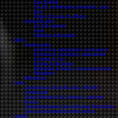
Cape Neddick
The 156 Veränderungen. Sonnets On Love S
Loss
Elegías de Asfixia A La Deriva
Lecturas del Autor
The 156 Variations
Trovo
Fábula hez de Eremitaño
Vídeos
Constitucionales
Conferencias, exposiciones y conversatorios
El proceso de constitución e instalación del
Congreso del Perú
Reforma del Parlamento
Indemnidad, legitimidad y fuero parlamentario
Misceláneos
El Montonero
Cursos
Curso básico de Teoría del Estado y Derecho
Constitucional
Curso Conformación del Congreso y su proceso
decisorio
Curso universitario de Derecho Procesal Parlamentario
Curso «Actuales desafíos constitucionales»
Contacto