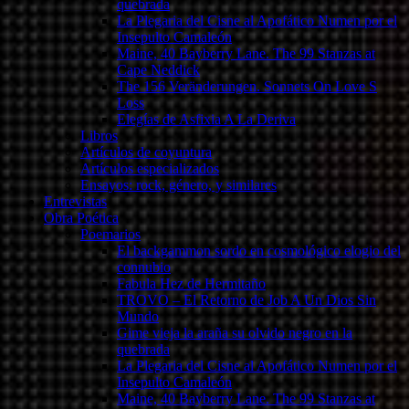
quebrada
La Plegaria del Cisne al Apofático Numen por el
Insepulto Camaleón
Maine, 40 Bayberry Lane. The 99 Stanzas at
Cape Neddick
The 156 Veränderungen. Sonnets On Love S
Loss
Elegías de Asfixia A La Deriva
Libros
Artículos de coyuntura
Artículos especializados
Ensayos: rock, género, y similares
Entrevistas
Obra Poética
Poemarios
El backgammon sordo en cosmológico elogio del
connubio
Fabula Hez de Hermitaño
TROVO – El Retorno de Job A Un Dios Sin
Mundo
Gime vieja la araña su olvido negro en la
quebrada
La Plegaria del Cisne al Apofático Numen por el
Insepulto Camaleón
Maine, 40 Bayberry Lane. The 99 Stanzas at