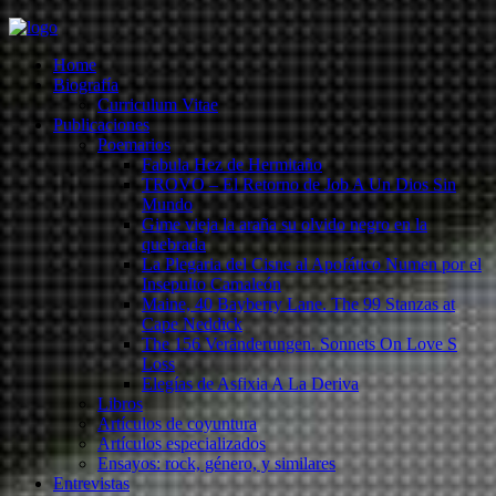
Home
Biografía
Curriculum Vitae​
Publicaciones
Poemarios
Fabula Hez de Hermitaño
TROVO – El Retorno de Job A Un Dios Sin
Mundo
Gime vieja la araña su olvido negro en la
quebrada
La Plegaria del Cisne al Apofático Numen por el
Insepulto Camaleón
Maine, 40 Bayberry Lane. The 99 Stanzas at
Cape Neddick
The 156 Veränderungen. Sonnets On Love S
Loss
Elegías de Asfixia A La Deriva
Libros
Artículos de coyuntura
Artículos especializados
Ensayos: rock, género, y similares
Entrevistas