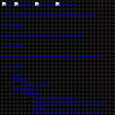
Trámite bicameral para la habilitación de facultades legislativas al gobierno
31 julio 2026
La transmisión de mando y el tránsito a la bicameralidad en 2026
31 julio 2026
Comentarios generales sobre la incorporación de Senadores y Diputados (24 de J...
31 julio 2026
Home
Biografía
Curriculum Vitae​
Publicaciones
Poemarios
Fabula Hez de Hermitaño
TROVO – El Retorno de Job A Un Dios Sin
Mundo
Gime vieja la araña su olvido negro en la