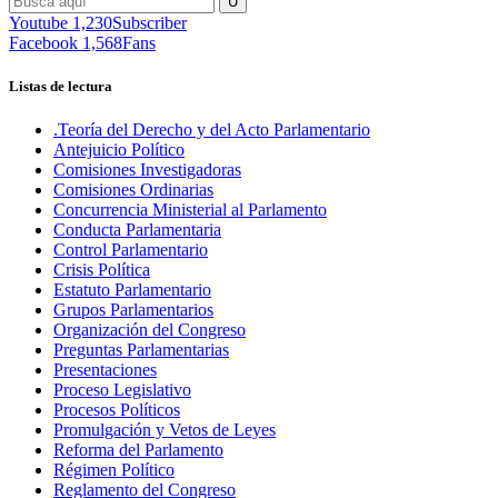
Youtube
1,230
Subscriber
Facebook
1,568
Fans
Listas de lectura
.Teoría del Derecho y del Acto Parlamentario
Antejuicio Político
Comisiones Investigadoras
Comisiones Ordinarias
Concurrencia Ministerial al Parlamento
Conducta Parlamentaria
Control Parlamentario
Crisis Política
Estatuto Parlamentario
Grupos Parlamentarios
Organización del Congreso
Preguntas Parlamentarias
Presentaciones
Proceso Legislativo
Procesos Políticos
Promulgación y Vetos de Leyes
Reforma del Parlamento
Régimen Político
Reglamento del Congreso