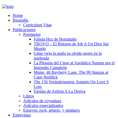
Home
Biografía
Curriculum Vitae​
Publicaciones
Poemarios
Fabula Hez de Hermitaño
TROVO – El Retorno de Job A Un Dios Sin
Mundo
Gime vieja la araña su olvido negro en la
quebrada
La Plegaria del Cisne al Apofático Numen por el
Insepulto Camaleón
Maine, 40 Bayberry Lane. The 99 Stanzas at
Cape Neddick
The 156 Veränderungen. Sonnets On Love S
Loss
Elegías de Asfixia A La Deriva
Libros
Artículos de coyuntura
Artículos especializados
Ensayos: rock, género, y similares
Entrevistas