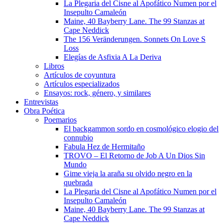
La Plegaria del Cisne al Apofático Numen por el
Insepulto Camaleón
Maine, 40 Bayberry Lane. The 99 Stanzas at
Cape Neddick
The 156 Veränderungen. Sonnets On Love S
Loss
Elegías de Asfixia A La Deriva
Libros
Artículos de coyuntura
Artículos especializados
Ensayos: rock, género, y similares
Entrevistas
Obra Poética
Poemarios
El backgammon sordo en cosmológico elogio del
connubio
Fabula Hez de Hermitaño
TROVO – El Retorno de Job A Un Dios Sin
Mundo
Gime vieja la araña su olvido negro en la
quebrada
La Plegaria del Cisne al Apofático Numen por el
Insepulto Camaleón
Maine, 40 Bayberry Lane. The 99 Stanzas at
Cape Neddick