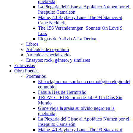
quebrada
La Plegaria del Cisne al Apofático Numen por el
Insepulto Camaleón
Maine, 40 Bayberry Lane. The 99 Stanzas at
Cape Neddick
The 156 Veränderungen. Sonnets On Love S
Loss
Elegías de Asfixia A La Deriva
Libros
Artículos de coyuntura
Artículos especializados
Ensayos: rock, género, y similares
Entrevistas
Obra Poética
Poemarios
El backgammon sordo en cosmológico elogio del
connubio
Fabula Hez de Hermitaño
TROVO – El Retorno de Job A Un Dios Sin
Mundo
Gime vieja la araña su olvido negro en la
quebrada
La Plegaria del Cisne al Apofático Numen por el
Insepulto Camaleón
Maine, 40 Bayberry Lane. The 99 Stanzas at