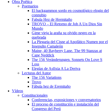
Obra Poética
Poemarios
El backgammon sordo en cosmológico elogio del
connubio
Fabula Hez de Hermitaño
TROVO – El Retorno de Job A Un Dios Sin
Mundo
Gime vieja la araña su olvido negro en la
quebrada
La Plegaria del Cisne al Apofático Numen por el
Insepulto Camaleón
Maine, 40 Bayberry Lane. The 99 Stanzas at
Cape Neddick
The 156 Veränderungen. Sonnets On Love S
Loss
Elegías de Asfixia A La Deriva
Lecturas del Autor
The 156 Variations
Trovo
Fábula hez de Eremitaño
Vídeos
Constitucionales
Conferencias, exposiciones y conversatorios
El proceso de constitución e instalación del
Congreso del Perú