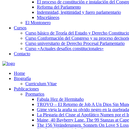
El proceso de constitución e instalación del Congr
Reforma del Parlamento
Indemnidad, legitimidad y fuero parlamentario
Misceláneos
El Montonero
Cursos
Curso básico de Teoría del Estado y Derecho Constituci
Curso Conformación del Congreso y su proceso decisori
Curso universitario de Derecho Procesal Parlamentario
Curso «Actuales desafíos constitucionales»
Contacto
Home
Biografía
Curriculum Vitae​
Publicaciones
Poemarios
Fabula Hez de Hermitaño
TROVO – El Retorno de Job A Un Dios Sin Mun
Gime vieja la araña su olvido negro en la quebrada
La Plegaria del Cisne al Apofático Numen por el 
Maine, 40 Bayberry Lane. The 99 Stanzas at Cap
The 156 Veränderungen. Sonnets On Love S Loss