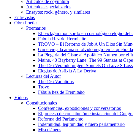
Artículos de coyuntura
Artículos especializados
Ensayos: rock, género, y similares
Entrevistas
Obra Poética
Poemarios
El backgammon sordo en cosmológico elogio del 
Fabula Hez de Hermitaño
TROVO – El Retorno de Job A Un Dios Sin Mun
Gime vieja la araña su olvido negro en la quebrada
La Plegaria del Cisne al Apofático Numen por el 
Maine, 40 Bayberry Lane. The 99 Stanzas at Cap
The 156 Veränderungen. Sonnets On Love S Loss
Elegías de Asfixia A La Deriva
Lecturas del Autor
The 156 Variations
Trovo
Fábula hez de Eremitaño
Vídeos
Constitucionales
Conferencias, exposiciones y conversatorios
El proceso de constitución e instalación del Congr
Reforma del Parlamento
Indemnidad, legitimidad y fuero parlamentario
Misceláneos