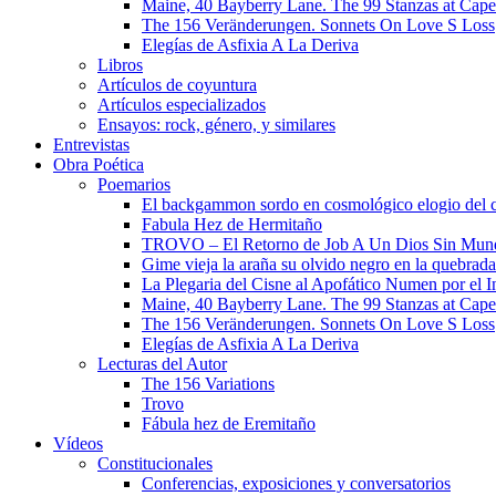
Maine, 40 Bayberry Lane. The 99 Stanzas at Cap
The 156 Veränderungen. Sonnets On Love S Loss
Elegías de Asfixia A La Deriva
Libros
Artículos de coyuntura
Artículos especializados
Ensayos: rock, género, y similares
Entrevistas
Obra Poética
Poemarios
El backgammon sordo en cosmológico elogio del 
Fabula Hez de Hermitaño
TROVO – El Retorno de Job A Un Dios Sin Mun
Gime vieja la araña su olvido negro en la quebrada
La Plegaria del Cisne al Apofático Numen por el 
Maine, 40 Bayberry Lane. The 99 Stanzas at Cap
The 156 Veränderungen. Sonnets On Love S Loss
Elegías de Asfixia A La Deriva
Lecturas del Autor
The 156 Variations
Trovo
Fábula hez de Eremitaño
Vídeos
Constitucionales
Conferencias, exposiciones y conversatorios