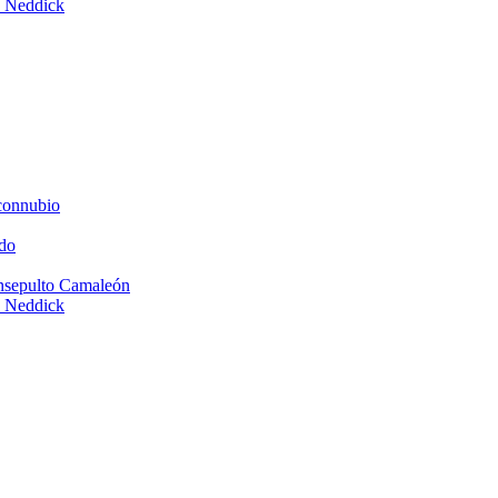
e Neddick
connubio
do
Insepulto Camaleón
e Neddick