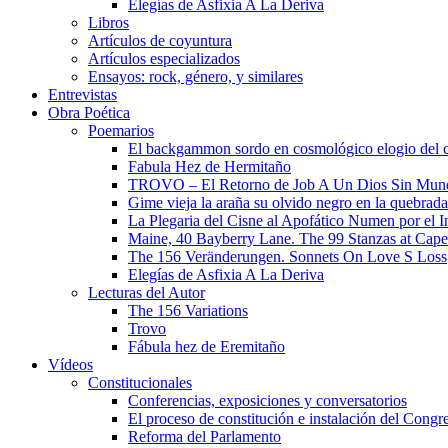
Elegías de Asfixia A La Deriva
Libros
Artículos de coyuntura
Artículos especializados
Ensayos: rock, género, y similares
Entrevistas
Obra Poética
Poemarios
El backgammon sordo en cosmológico elogio del 
Fabula Hez de Hermitaño
TROVO – El Retorno de Job A Un Dios Sin Mun
Gime vieja la araña su olvido negro en la quebrada
La Plegaria del Cisne al Apofático Numen por el 
Maine, 40 Bayberry Lane. The 99 Stanzas at Cap
The 156 Veränderungen. Sonnets On Love S Loss
Elegías de Asfixia A La Deriva
Lecturas del Autor
The 156 Variations
Trovo
Fábula hez de Eremitaño
Vídeos
Constitucionales
Conferencias, exposiciones y conversatorios
El proceso de constitución e instalación del Congr
Reforma del Parlamento