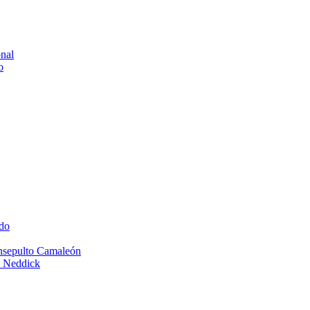
onal
o
do
Insepulto Camaleón
e Neddick