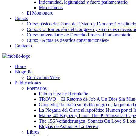
Indemnidad, legitimidad y fuero parlamentario
Misceláneos
El Montonero
Cursos
Curso básico de Teoría del Estado y Derecho Constituci
Curso Conformación del Congreso y su proceso decisori
Curso universitario de Derecho Procesal Parlamentario
Curso «Actuales desafíos constitucionales»
Contacto
Home
Biografía
Curriculum Vitae​
Publicaciones
Poemarios
Fabula Hez de Hermitaño
TROVO – El Retorno de Job A Un Dios Sin Mun
Gime vieja la araña su olvido negro en la quebrada
La Plegaria del Cisne al Apofático Numen por el 
Maine, 40 Bayberry Lane. The 99 Stanzas at Cap
The 156 Veränderungen. Sonnets On Love S Loss
Elegías de Asfixia A La Deriva
Libros