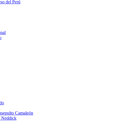
eso del Perú
onal
o
do
Insepulto Camaleón
e Neddick