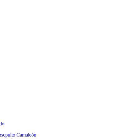
do
Insepulto Camaleón