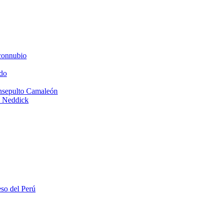
connubio
do
Insepulto Camaleón
e Neddick
eso del Perú