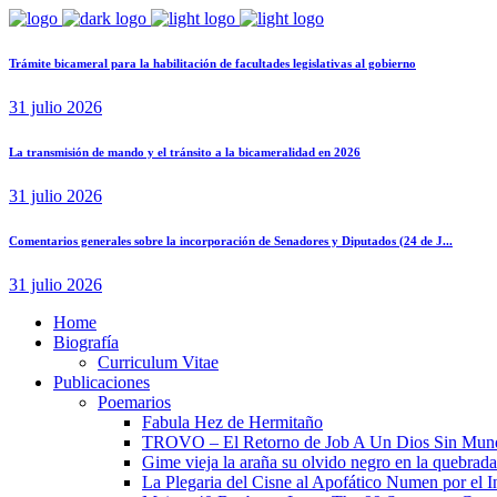
Trámite bicameral para la habilitación de facultades legislativas al gobierno
31 julio 2026
La transmisión de mando y el tránsito a la bicameralidad en 2026
31 julio 2026
Comentarios generales sobre la incorporación de Senadores y Diputados (24 de J...
31 julio 2026
Home
Biografía
Curriculum Vitae​
Publicaciones
Poemarios
Fabula Hez de Hermitaño
TROVO – El Retorno de Job A Un Dios Sin Mun
Gime vieja la araña su olvido negro en la quebrada
La Plegaria del Cisne al Apofático Numen por el 