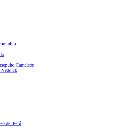
connubio
do
Insepulto Camaleón
e Neddick
eso del Perú